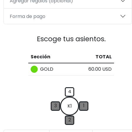
Agregar regalos (opcional)
Forma de pago
Escoge tus asientos.
Sección
TOTAL
GOLD
60.00 USD
4
3
1
K1
2