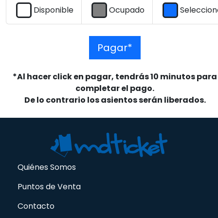
Disponible
Ocupado
Seleccio
Pagar*
*Al hacer click en pagar, tendrás 10 minutos para
completar el pago.
De lo contrario los asientos serán liberados.
Quiénes Somos
Puntos de Venta
Contacto