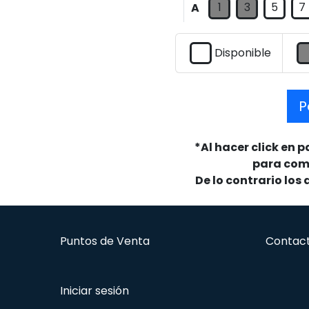
1
3
5
7
A
Disponible
P
*Al hacer click en 
para comp
De lo contrario los
Puntos de Venta
Contac
Iniciar sesión