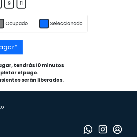
9
11
Ocupado
Seleccionado
agar*
pagar, tendrás 10 minutos
letar el pago.
 asientos serán liberados.
to