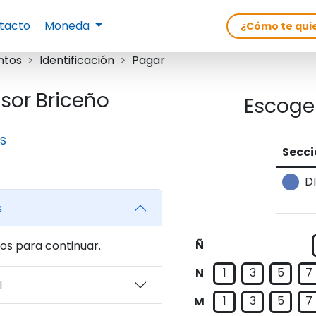
tacto
Moneda
ntos
Identificación
Pagar
sor Briceño
Escoge 
S
Secci
D
s
Ñ
os para continuar.
1
3
5
7
N
l
1
3
5
7
M