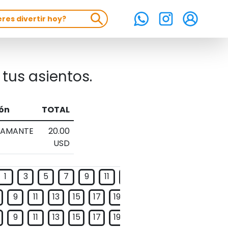
tus asientos.
ón
TOTAL
IAMANTE
20.00
USD
1
3
5
7
9
11
13
15
17
9
11
13
15
17
19
21
23
25
27
29
9
11
13
15
17
19
21
23
25
27
29