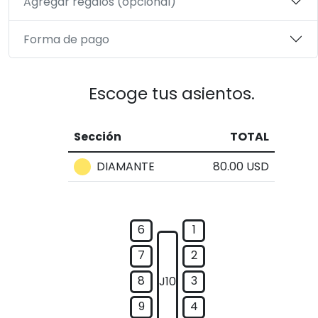
Agregar regalos (opcional)
Forma de pago
Escoge tus asientos.
Sección
TOTAL
DIAMANTE
80.00 USD
6
1
7
2
8
3
J10
9
4