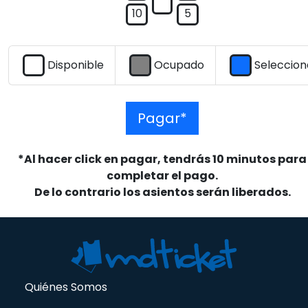
10
5
Disponible
Ocupado
Seleccio
Pagar*
*Al hacer click en pagar, tendrás 10 minutos para
completar el pago.
De lo contrario los asientos serán liberados.
Quiénes Somos