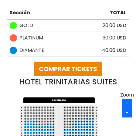
Sección
TOTAL
GOLD
20.00 USD
PLATINUM
30.00 USD
DIAMANTE
40.00 USD
COMPRAR TICKETS
HOTEL TRINITARIAS SUITES
Zoom
+
1
2
3
4
5
6
7
8
9
10
11
12
13
14
15
16
17
18
19
20
21
22
1
2
3
4
5
6
7
8
9
10
11
12
13
14
15
16
17
18
19
20
21
22
-
1
2
3
4
5
6
7
8
9
10
11
12
13
14
15
16
17
18
19
20
21
22
1
2
3
4
5
6
7
8
9
10
11
12
13
14
15
16
17
18
19
20
21
22
1
2
3
4
5
6
7
8
9
10
11
12
13
14
15
16
17
18
19
20
21
22
1
2
3
4
5
6
7
8
9
10
11
12
13
14
15
16
17
18
19
20
21
22
1
2
3
4
5
6
7
8
9
10
11
12
13
14
15
16
17
18
19
20
21
22
1
2
3
4
5
6
7
8
9
10
11
12
13
14
15
16
17
18
19
20
21
22
1
2
3
4
5
6
7
8
9
10
11
12
13
14
15
16
17
18
19
20
21
22
1
2
3
4
5
6
7
8
9
10
11
12
13
14
15
16
17
18
19
20
21
22
1
2
3
4
5
6
7
8
9
10
11
12
13
14
15
16
17
18
19
20
21
22