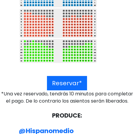
1
2
3
4
5
6
7
8
9
10
11
12
13
14
15
16
17
18
19
20
21
22
1
2
3
4
5
6
7
8
9
10
11
12
13
14
15
16
17
18
19
20
21
22
1
2
3
4
5
6
7
8
9
10
11
12
13
14
15
16
17
18
19
20
21
22
1
2
3
4
5
6
7
8
9
10
11
12
13
14
15
16
17
18
19
20
21
22
1
2
3
4
5
6
7
8
9
10
11
12
13
14
15
16
17
18
19
20
21
22
1
2
3
4
5
6
7
8
9
10
11
12
13
14
15
16
17
18
19
20
21
22
1
2
3
4
5
6
7
8
9
10
11
12
13
14
15
16
17
18
19
20
21
22
1
2
3
4
5
6
7
8
9
10
11
12
13
14
15
16
17
18
19
20
21
22
1
2
3
4
5
6
7
8
9
10
11
12
13
14
15
16
17
18
19
20
21
22
1
2
3
4
5
6
7
8
9
10
11
12
13
14
15
16
17
18
19
20
21
22
1
2
3
4
5
6
7
8
9
10
11
12
13
14
15
16
17
18
19
20
21
22
1
2
3
4
5
6
7
8
9
10
11
12
13
14
15
16
17
18
19
20
21
22
1
2
3
4
5
6
7
8
9
10
11
12
13
14
15
16
17
18
19
20
21
22
1
2
3
4
5
6
7
8
9
10
11
12
13
14
15
16
17
18
19
20
21
22
1
2
3
4
5
6
7
8
9
10
11
12
13
14
15
16
17
18
19
20
21
22
1
2
3
4
5
6
7
8
9
10
11
12
13
14
15
16
17
18
19
20
21
22
1
2
3
4
5
6
7
8
9
10
11
12
13
14
15
16
17
18
19
20
21
22
1
2
3
4
5
6
7
8
9
10
11
12
13
14
15
16
17
18
19
20
21
22
1
2
3
4
5
6
7
8
9
10
11
12
13
14
15
16
17
18
19
20
21
22
1
2
3
4
5
6
7
8
9
10
11
12
13
14
15
16
17
18
19
20
21
22
Reservar*
*Una vez reservado, tendrás 10 minutos para completar
el pago. De lo contrario los asientos serán liberados.
PRODUCE:
@Hispanomedio