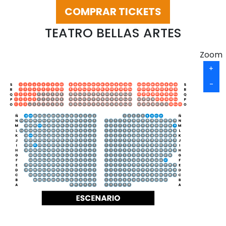
COMPRAR TICKETS
TEATRO BELLAS ARTES
Zoom
+
-
1
2
3
4
5
6
7
8
9
10
11
12
13
14
15
16
17
18
19
20
21
22
23
24
25
26
27
28
29
30
31
32
33
1
2
3
4
5
6
7
8
9
10
11
12
13
14
15
16
17
18
19
20
21
22
23
24
25
26
27
28
29
30
31
32
33
1
2
3
4
5
6
7
8
9
10
11
12
13
14
15
16
17
18
19
20
21
22
23
24
25
26
27
28
29
30
31
32
33
34
1
2
3
4
5
6
7
8
9
10
11
12
13
14
15
16
17
18
19
20
21
22
23
24
25
26
27
28
29
30
31
32
33
34
1
2
3
4
5
6
7
8
9
10
11
12
13
14
15
16
17
18
19
20
21
22
23
24
25
26
27
28
29
30
31
32
33
34
35
32
30
28
26
24
22
20
18
16
14
12
10
8
6
4
2
1
3
5
7
9
11
13
15
17
34
32
30
28
26
24
22
20
18
16
14
12
10
8
6
4
2
1
3
5
7
9
11
13
15
17
19
21
23
25
27
29
31
32
30
28
26
24
22
20
18
16
14
12
10
8
6
4
2
1
3
5
7
9
11
13
15
17
19
21
23
25
27
29
31
34
32
30
28
26
24
22
20
18
16
14
12
10
8
6
4
2
1
3
5
7
9
11
13
15
17
19
21
23
25
27
29
31
32
30
28
26
24
22
20
18
16
14
12
10
8
6
4
2
1
3
5
7
9
11
13
15
17
19
21
23
25
27
29
31
32
30
28
26
24
22
20
18
16
14
12
10
8
6
4
2
1
3
5
7
9
11
13
15
17
19
21
23
25
27
29
31
32
30
28
26
24
22
20
18
16
14
12
10
8
6
4
2
1
3
5
7
9
11
13
15
17
19
21
23
25
27
29
31
32
30
28
26
24
22
20
18
16
14
12
10
8
6
4
2
1
3
5
7
9
11
13
15
17
19
21
23
25
27
29
31
30
28
26
24
22
20
18
16
14
12
10
8
6
4
2
1
3
5
7
9
11
13
15
17
19
21
23
25
27
29
30
28
26
24
22
20
18
16
14
12
10
8
6
4
2
1
3
5
7
9
11
13
15
17
19
21
23
25
27
32
30
28
26
24
22
20
18
16
14
12
10
8
6
4
2
1
3
5
7
9
11
13
15
17
19
21
23
25
27
29
31
32
30
28
26
24
22
20
18
16
14
12
10
8
6
4
2
1
3
5
7
9
11
13
15
17
19
21
23
25
27
29
31
30
28
26
24
22
20
18
16
14
12
10
8
6
4
2
1
3
5
7
9
11
13
15
17
19
21
23
25
27
29
31
28
26
24
22
20
18
16
14
12
10
8
6
4
2
1
3
5
7
9
11
13
15
17
19
21
23
25
27
12
10
8
6
4
2
1
3
5
7
9
11